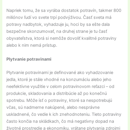
Napriek tomu, že sa vyrába dostatok potravín, takmer 800
miliónov ľudí vo svete trpí podvýživou. Časť sveta má
potravy nadbytok, vyhadzuje ju, hoci by sa ešte dala
bezpečne skonzumovať, na druhej strane je tu časť
obyvateľstva, ktorá si nemôže dovoliť kvalitné potraviny
alebo k nim nemá prístup.
Plytvanie potravinami
Plytvanie potravinami je definované ako vyhadzovanie
jedla, ktoré je stále vhodné na konzumáciu alebo jeho
neefektívne využitie v celom potravinovom reťazci – od
produkcie, skladovania a distribúcie až po konečnú
spotrebu. Môže ísť o potraviny, ktoré sa nespotrebujú
včas, sú nadmerne nakúpené, alebo nesprávne
uskladnené, čo vedie k ich znehodnoteniu. Tieto potraviny
často končia na skládkach, čo má negatívny dopad na
životné prostredie a ekonomiku, vrátane plytvania zdrojmi