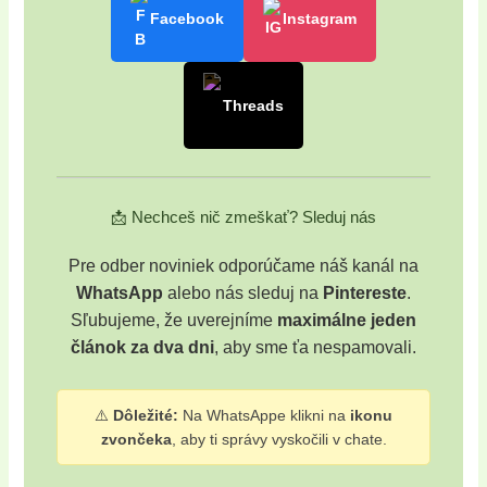
Facebook
Instagram
Threads
📩 Nechceš nič zmeškať? Sleduj nás
Pre odber noviniek odporúčame náš kanál na
WhatsApp
alebo nás sleduj na
Pintereste
.
Sľubujeme, že uverejníme
maximálne jeden
článok za dva dni
, aby sme ťa nespamovali.
⚠️
Dôležité:
Na WhatsAppe klikni na
ikonu
zvončeka
, aby ti správy vyskočili v chate.