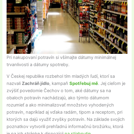
Pri nakupovaní potravín si všímajte dátumy minimálnej
trvanlivosti a dátumy spotreby.
V Českej republike rozbehol tím mladých ľudí, ktorí sa
nazvali
Zachráň jídlo
, kampaň
Spotřebuj mě
. Jej cieľom je
zvýšiť povedomie Čechov o tom, aké dátumy sa na
obaloch potravín nachádzajú, ako týmto dátumom
rozumieť a ako minimalizovať množstvo vyhodených
potravín, napríklad aj vďaka radám, tipom a receptom, pri
ktorých sa dajú využiť zvyšky potravín. Na základe svojich
poznatkov vytvorili prehľadnú informačnú brožúrku, ktorá
je na ich stránke k dispozícii
na stiahnutie
.