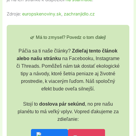
Zdroje:
europskenoviny.sk
,
zachranjidlo.cz
🌿 Má to zmysel? Povedz o tom ďalej!
Páčia sa ti naše články?
Zdieľaj tento článok
alebo našu stránku
na Facebooku, Instagrame
či Threads. Pomôžeš nám tak dostať ekologické
tipy a návody, ktoré šetria peniaze aj životné
prostredie, k viacerým ľuďom. Náš spoločný
efekt bude oveľa silnejší.
Stojí to
doslova pár sekúnd
, no pre našu
planétu to má veľký vplyv. Vopred ďakujeme za
zdieľanie: