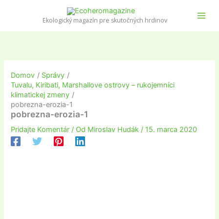
Preskočiť
na
Ekologický magazín pre skutočných hrdinov
obsah
Domov
Správy
Tuvalu, Kiribati, Marshallove ostrovy – rukojemníci
klimatickej zmeny
pobrezna-erozia-1
pobrezna-erozia-1
Pridajte Komentár
/ Od
Miroslav Hudák
/
15. marca 2020