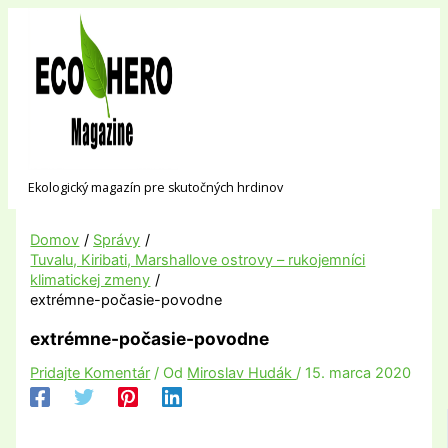
Preskočiť
na
obsah
Ekologický magazín pre skutočných hrdinov
Domov
Správy
Tuvalu, Kiribati, Marshallove ostrovy – rukojemníci
klimatickej zmeny
extrémne-počasie-povodne
extrémne-počasie-povodne
Pridajte Komentár
/ Od
Miroslav Hudák
/
15. marca 2020