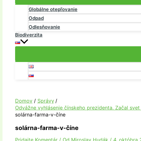
Globálne otepľovanie
Odpad
Odlesňovanie
Biodiverzita
Domov
Správy
Odvážne vyhlásenie čínskeho prezidenta. Začal svet
solárna-farma-v-číne
solárna-farma-v-číne
Pridajte Komentár
/ Od
Miroslav Hudák
/
4. októbra