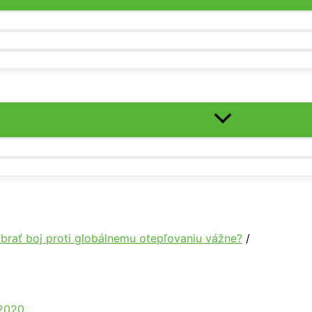
 brať boj proti globálnemu otepľovaniu vážne?
 2020