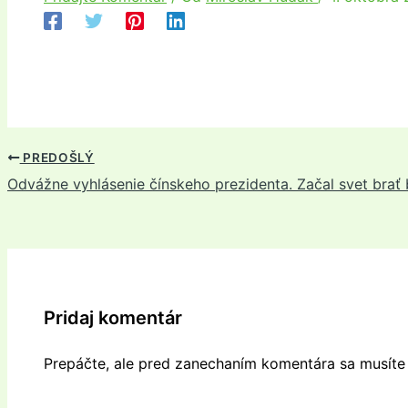
PREDOŠLÝ
Odvážne vyhlásenie čínskeho prezidenta. Začal svet brať
Pridaj komentár
Prepáčte, ale pred zanechaním komentára sa musít