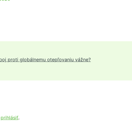
 boj proti globálnemu otepľovaniu vážne?
e
prihlásiť
.