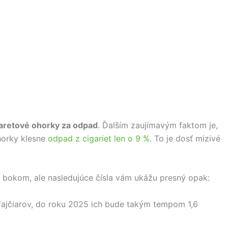
garetové ohorky za odpad
. Ďalším zaujímavým faktom je,
horky klesne
odpad z cigariet len o 9 %
. To je dosť mizivé
bokom, ale nasledujúce čísla vám ukážu presný opak:
 fajčiarov, do roku 2025 ich bude takým tempom 1,6