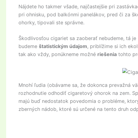
Nájdete ho takmer všade, najčastejšie pri zastávka
pri ohnisku, pod balkónmi panelákov, pred či za škol
ohorky, tipovali ste správne.
Škodlivosťou cigariet sa zaoberať nebudeme, tá j
budeme
štatistickým údajom
, priblížime si ich ek
tak ako vždy, ponúkneme možné
riešenia
tohto pr
Mnohí ľudia (obávame sa, že dokonca prevažná vä
rozhodnutie odhodiť cigaretový ohorok na zem. S
majú buď nedostatok povedomia o probléme, ktorý
zberných nádob, ktoré sú určené na tento druh od