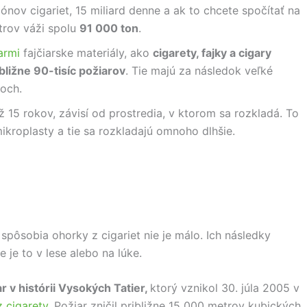
ónov cigariet, 15 miliard denne a ak to chcete spočítať na
iltrov váži spolu
91 000 ton
.
armi
fajčiarske materiály, ako
cigarety, fajky a cigary
ližne 90-tisíc požiarov
. Tie majú za následok veľké
toch.
15 rokov, závisí od prostredia, v ktorom sa rozkladá. To
mikroplasty a tie sa rozkladajú omnoho dlhšie.
spôsobia ohorky z cigariet nie je málo. Ich následky
 je to v lese alebo na lúke.
r v histórii Vysokých Tatier,
ktorý vznikol 30. júla 2005 v
 cigarety
. Požiar zničil približne 15 000 metrov kubických