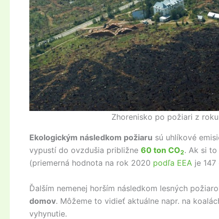
Zhorenisko po požiari z rok
Ekologickým následkom požiaru
sú uhlíkové emisi
vypustí do ovzdušia približne
60 ton CO
. Ak si 
2
(priemerná hodnota na rok 2020
podľa EEA
je 147
Ďalším nemenej horším následkom lesných požiar
domov
. Môžeme to vidieť aktuálne napr. na koalác
vyhynutie.