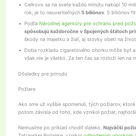
Celkovo sa na svete každú minútu nakúpi 10 mili
rok, je to neuveriteľných
5 biliónov
. 5 biliónov f
Podľa
Národnej agentúry pre ochranu pred poži
spôsobujú každoročne v Spojených štátoch prib
škody na majetku a žiaľ, aj stovky obetí na živo
Doba rozkladu cigaretového ohorku môže byť až 
však nie je všetko. Za ten čas sa rozloží len na 
Dôsledky pre prírodu
Požiare
Ako sme už vyššie spomenuli, tých požiarov, ktoré 
potom závisia od toho, kde vznikol požiar, najhoršie
Nemusíme po príklad chodiť ďaleko.
Najväčší požia
Tatranskej Polianke, vznikol
odhodeným ohorkom z