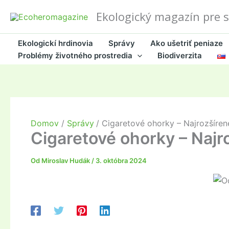
Preskočiť
Ekologický magazín pre 
na
obsah
Ekologickí hrdinovia
Správy
Ako ušetriť peniaze
Problémy životného prostredia
Biodiverzita
Domov
Správy
Cigaretové ohorky – Najrozšíren
Cigaretové ohorky – Najr
Od
Miroslav Hudák
/
3. októbra 2024