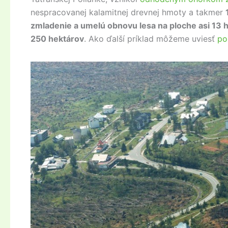
nespracovanej kalamitnej drevnej hmoty a takmer
zmladenie a umelú obnovu lesa na ploche asi 13 
250 hektárov
. Ako ďalší príklad môžeme uviesť
po