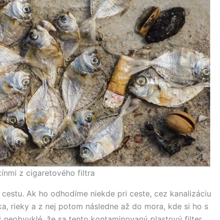
ínmi z cigaretového filtra
estu. Ak ho odhodíme niekde pri ceste, cez kanalizáciu
a, rieky a z nej potom následne až do mora, kde si ho s
ič neobvyklé, že sa tento kontaminovaný plastový filter