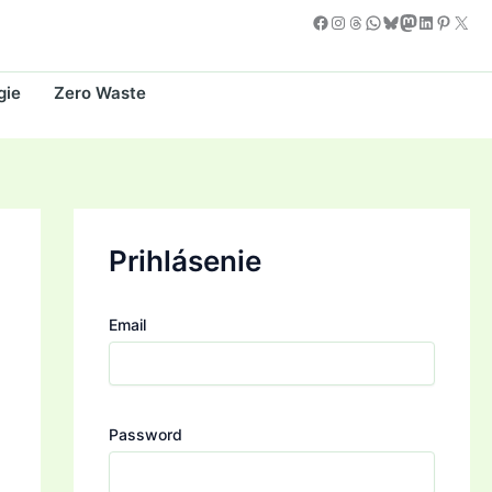
Facebook
Instagram
Threads
WhatsApp
Bluesky
Mastodon
LinkedIn
Pintere
X
gie
Zero Waste
Prihlásenie
Email
Password