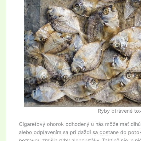
Ryby otrávené tox
Cigaretový ohorok odhodený u nás môže mať dlhú c
alebo odplavením sa pri daždi sa dostane do potok
potravou zmýlia ryby alebo vtáky. Taktiež nie je n