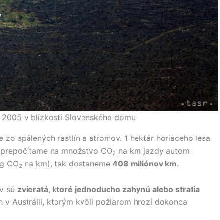
u 2005 v blízkosti Slovenského domu
e zo spálených rastlín a stromov. 1 hektár horiaceho lesa
to prepočítame na množstvo CO
na km jazdy autom
2
 g CO
na km), tak dostaneme
408 miliónov km
.
2
ov sú
zvieratá, ktoré jednoducho zahynú alebo stratia
h v Austrálii, ktorým kvôli požiarom hrozí dokonca