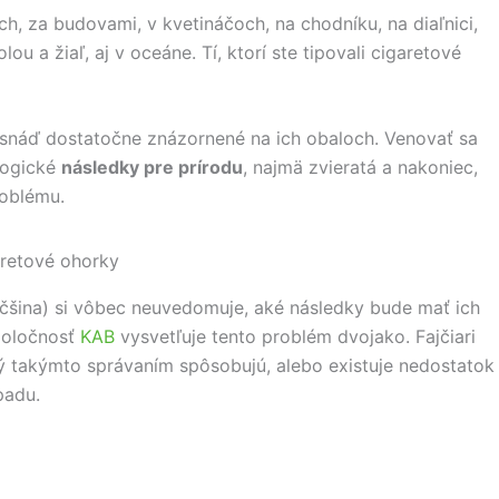
ch, za budovami, v kvetináčoch, na chodníku, na diaľnici,
ou a žiaľ, aj v oceáne. Tí, ktorí ste tipovali cigaretové
e snáď dostatočne znázornené na ich obaloch. Venovať sa
ologické
následky pre prírodu
, najmä zvieratá a nakoniec,
oblému.
čšina) si vôbec neuvedomuje, aké následky bude mať ich
poločnosť
KAB
vysvetľuje tento problém dvojako. Fajčiari
 takýmto správaním spôsobujú, alebo existuje nedostatok
padu.