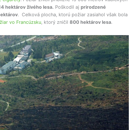
14 hektárov živého lesa.
Poškodil aj
prirodzené
hektárov
. Celková plocha, ktorú požiar zasiahol však bola
žiar vo Francúzsku
, ktorý zničil
800 hektárov lesa
.