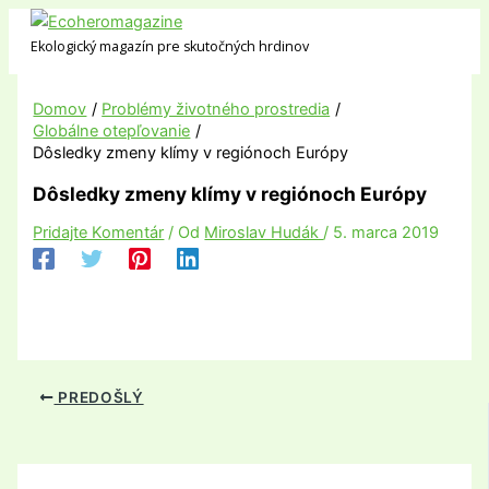
Preskočiť
na
Ekologický magazín pre skutočných hrdinov
obsah
Domov
Problémy životného prostredia
Globálne otepľovanie
Dôsledky zmeny klímy v regiónoch Európy
Dôsledky zmeny klímy v regiónoch Európy
Pridajte Komentár
/ Od
Miroslav Hudák
/
5. marca 2019
PREDOŠLÝ