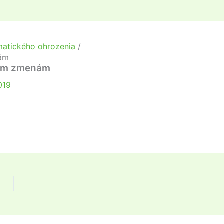
imatického ohrozenia
nám
ckým zmenám
019