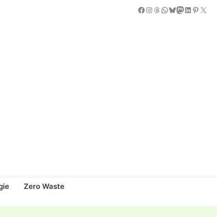
Facebook
Instagram
Threads
WhatsApp
Bluesky
Mastodon
LinkedIn
Pintere
X
gie
Zero Waste