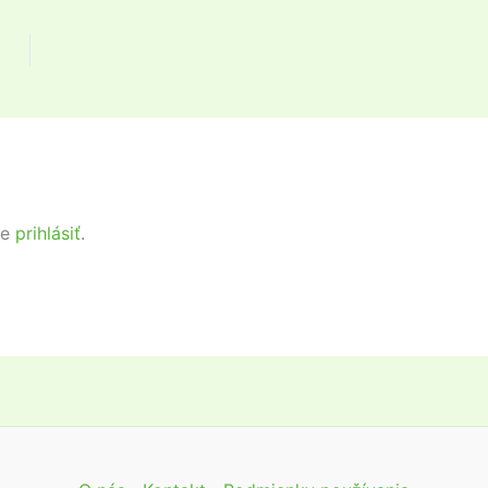
te
prihlásiť
.