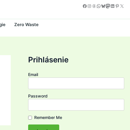
Facebook
Instagram
Threads
WhatsApp
Bluesky
Mastodon
LinkedIn
Pintere
X
gie
Zero Waste
Prihlásenie
Email
Password
Remember Me