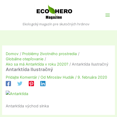
Preskočiť
na
obsah
Ekologický magazín pre skutočných hrdinov
Domov
Problémy životného prostredia
Globálne otepľovanie
Ako sa má Antarktída v roku 2020?
Antarktída Ilustračný
Antarktída Ilustračný
Pridajte Komentár
/ Od
Miroslav Hudák
/
9. februára 2020
Antarktída východ slnka