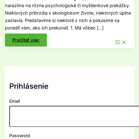
narazíme na rôzne psychologické či myšlienkové prekážky.
Niektorých pribrzdia v ekologickom živote, niektorých úplne
zastavia. Predstavíme si niektoré z nich a pokúsime sa
poradiť vám, ako ich prekonať. 1. Má vôbec […]
Ako
Prečítať viac
žiť
ekologicky
a
čo
nám
v
tom
bráni?
Prihlásenie
Email
Password