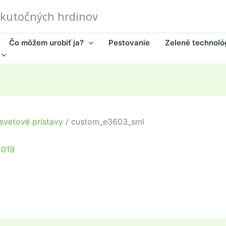
skutočných hrdinov
Čo môžem urobiť ja?
Pestovanie
Zelené technoló
 svetové prístavy
custom_e3603_sml
2019