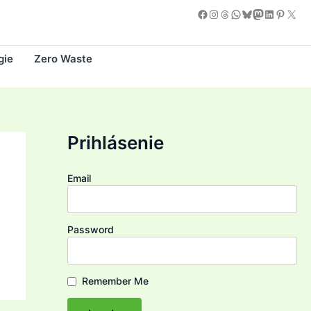
Facebook
Instagram
Threads
WhatsApp
Bluesky
Mastodon
LinkedIn
Pintere
X
gie
Zero Waste
Prihlásenie
Email
Password
Remember Me