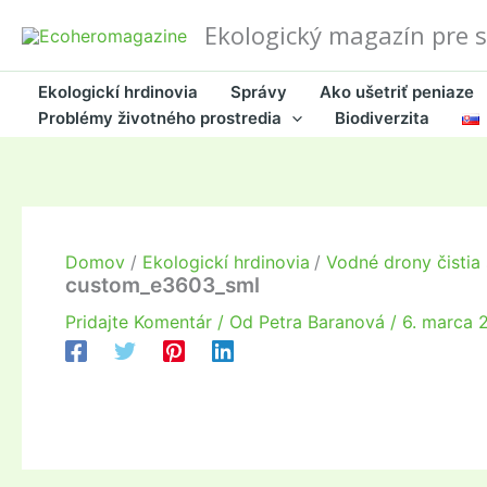
Preskočiť
Ekologický magazín pre 
na
obsah
Ekologickí hrdinovia
Správy
Ako ušetriť peniaze
Problémy životného prostredia
Biodiverzita
Domov
Ekologickí hrdinovia
Vodné drony čistia
custom_e3603_sml
Pridajte Komentár
/ Od
Petra Baranová
/
6. marca 