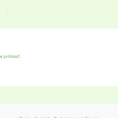
te
prihlásiť
.